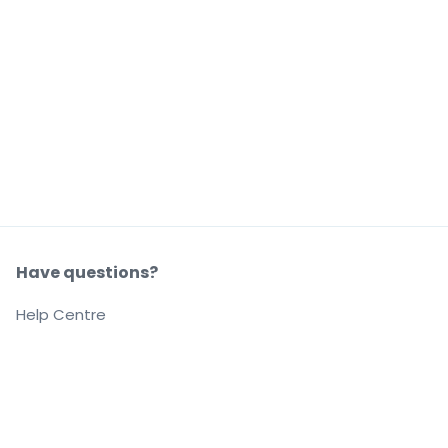
Have questions?
Help Centre
Our company
About us
Careers