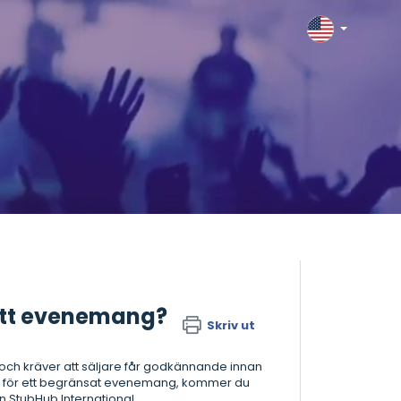
r ett evenemang?
Skriv ut
 och kräver att säljare får godkännande innan
jetter för ett begränsat evenemang, kommer du
n StubHub International.