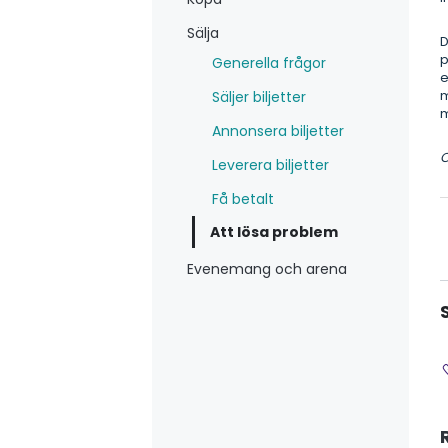
Sälja
D
p
Generella frågor
e
m
Säljer biljetter
m
Annonsera biljetter
O
Leverera biljetter
Få betalt
Att lösa problem
Evenemang och arena