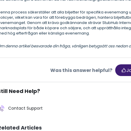
enna process säkerställer att alla biljetter för specifika evenemang
olicyer, vilket kan vara för att förebygga bedrägeri, hantera biljettutbu
venemanget. Genom att kräva godkännande strävar StubHub Internatio
arknadsplats för både köpare och säljare, och att upprätthålla integ
ed hög efterfrågan eller känsliga evenemang.
m denna artikel besvarade din fråga, vänligen betygsätt oss nedan och
Was this answer helpful?
J
Still Need Help?
Contact Support
Related Articles