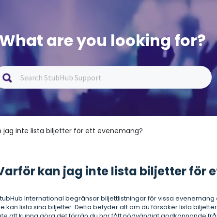
What are you looking for?
n jag inte lista biljetter för ett evenemang?
Varför kan jag inte lista biljetter fö
tubHub International begränsar biljettlistningar för vissa evenemang
e kan lista sina biljetter. Detta betyder att om du försöker lista bil
nte att kunna göra det förrän du har fått nödvändigt godkännande frå