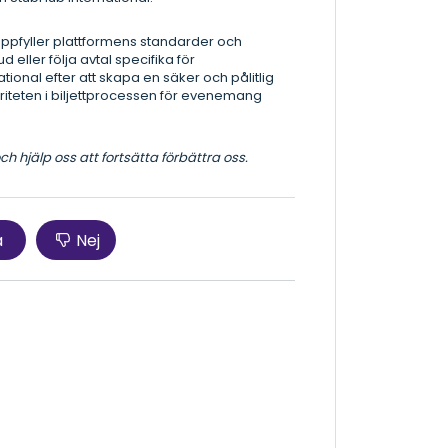
 uppfyller plattformens standarder och
d eller följa avtal specifika för
nal efter att skapa en säker och pålitlig
riteten i biljettprocessen för evenemang
 hjälp oss att fortsätta förbättra oss.
a
Nej