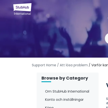
Support Home
/ Att lösa problem
/ Varför ka
Browse by Category
Om StubHub International
S
Konto och inställningar
d
i
Köpa