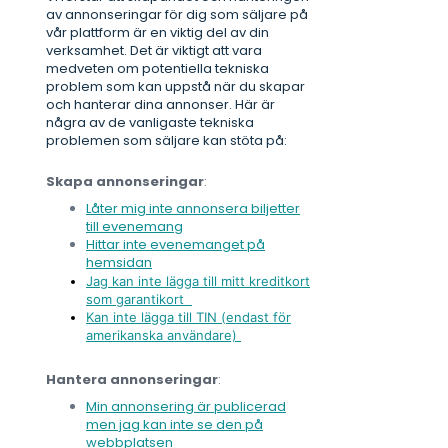
av annonseringar för dig som säljare på
vår plattform är en viktig del av din
verksamhet. Det är viktigt att vara
medveten om potentiella tekniska
problem som kan uppstå när du skapar
och hanterar dina annonser. Här är
några av de vanligaste tekniska
problemen som säljare kan stöta på:
Skapa annonseringar
:
Låter mig inte annonsera biljetter
till evenemang
Hittar inte evenemanget på
hemsidan
Jag kan inte lägga till mitt kreditkort
som garantikort
Kan inte lägga till TIN (endast för
amerikanska användare)
Hantera annonseringar
:
Min annonsering är publicerad
men jag kan inte se den på
webbplatsen