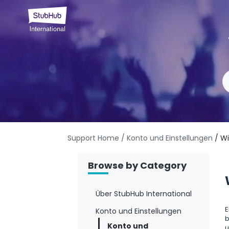
Support Home
/ Konto und Einstellungen
/ W
Browse by Category
Über StubHub International
E
Konto und Einstellungen
b
Konto und
u