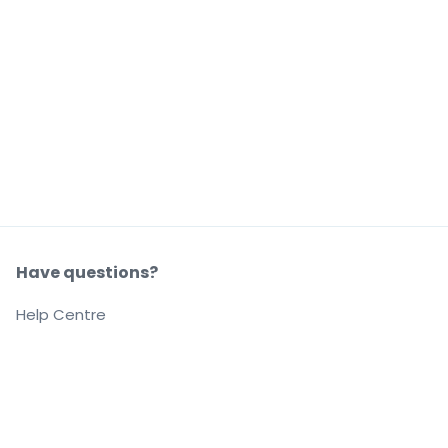
Have questions?
Help Centre
Our company
About us
Careers