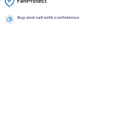
Buy and sell with confidence
Customer service all the way to your seat
Every order is 100% guaranteed
.
.
.
.
© 2000-2021 StubHub. All Rights Reserved. Use of this website signifies
your agreement to our
User Agreement, Privacy Notice and Cookie Notice.
You are buying tickets from a third party. StubHub is not the ticket seller.
Prices are set by sellers and may be above face value.
User Agreement
change notifications