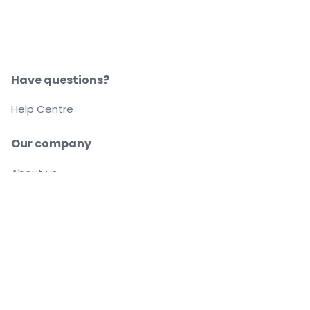
Have questions?
Help Centre
Our company
About us
Careers
Buy and sell with confidence
Customer service all the way to your seat