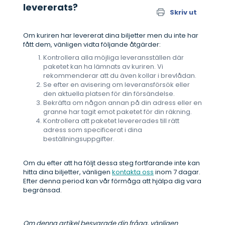
levererats?
Skriv ut
Om kuriren har levererat dina biljetter men du inte har
fått dem, vänligen vidta följande åtgärder:
Kontrollera alla möjliga leveransställen där
paketet kan ha lämnats av kuriren. Vi
rekommenderar att du även kollar i brevlådan.
Se efter en avisering om leveransförsök eller
den aktuella platsen för din försändelse.
Bekräfta om någon annan på din adress eller en
granne har tagit emot paketet för din räkning.
Kontrollera att paketet levererades till rätt
adress som specificerat i dina
beställningsuppgifter.
Om du efter att ha följt dessa steg fortfarande inte kan
hitta dina biljetter, vänligen
kontakta oss
inom 7 dagar.
Efter denna period kan vår förmåga att hjälpa dig vara
begränsad.
Om denna artikel besvarade din fråga, vänligen