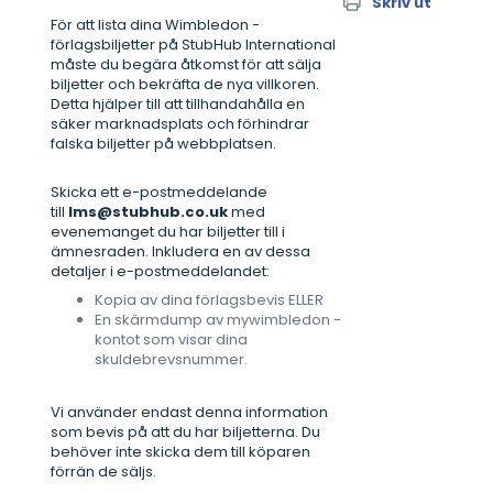
Skriv ut
För att lista dina Wimbledon -
förlagsbiljetter på StubHub International
måste du begära åtkomst för att sälja
biljetter och bekräfta de nya villkoren.
Detta hjälper till att tillhandahålla en
säker marknadsplats och förhindrar
falska biljetter på webbplatsen.
Skicka ett e-postmeddelande
till
lms@stubhub.co.uk
med
evenemanget du har biljetter till i
ämnesraden. Inkludera en av dessa
detaljer i e-postmeddelandet:
Kopia av dina förlagsbevis ELLER
En skärmdump av mywimbledon -
kontot som visar dina
skuldebrevsnummer.
Vi använder endast denna information
som bevis på att du har biljetterna. Du
behöver inte skicka dem till köparen
förrän de säljs.