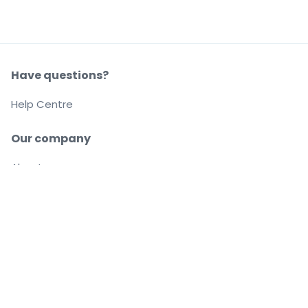
Have questions?
Help Centre
Our company
About us
Careers
Buy and sell with confidence
Customer service all the way to your seat