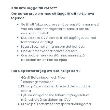
Kan inte lägga till kortet?
Om du har problem med att lägga till ditt kort, prova
följande:
Se till att fakturaadressen överensstämmer med
vad din bank har registrerat, särskilt om du
nyligen har flyttat.
Dubbelkolla CVV och se till att utgångsdatumet
fortfarande är giltigt.
Lägg till ett mellannamn om det behövs.
Undvik att använda förbetalda kort.
Om problemen kvarstår, ring numret på
baksidan av ditt kort för hjälp.
Hur uppdaterar jag ett befintligt kort?
Gå till 'Betalningar' och fliken
'Betalningsmetoder'
Klicka på pennikonen bredvid det kort du vill
ändra
Fyll i de obligatoriska fälten: utgångsdatum
månad, utgångsdatum år, CVV
Klicka på 'Fortsätt' för att spara ändringarna