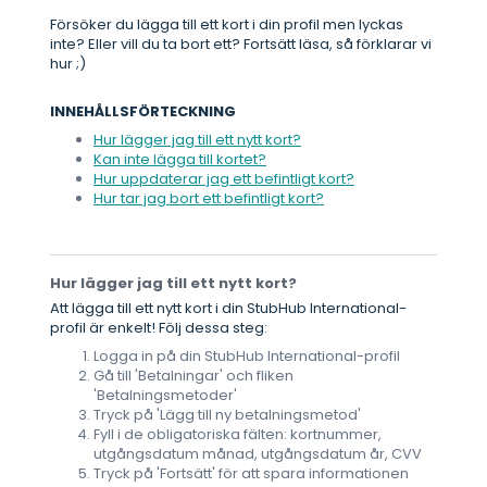
Försöker du lägga till ett kort i din profil men lyckas
inte? Eller vill du ta bort ett? Fortsätt läsa, så förklarar vi
hur ;)
INNEHÅLLSFÖRTECKNING
Hur lägger jag till ett nytt kort?
Kan inte lägga till kortet?
Hur uppdaterar jag ett befintligt kort?
Hur tar jag bort ett befintligt kort?
Hur lägger jag till ett nytt kort?
Att lägga till ett nytt kort i din StubHub International-
profil är enkelt! Följ dessa steg:
Logga in på din StubHub International-profil
Gå till 'Betalningar' och fliken
'Betalningsmetoder'
Tryck på 'Lägg till ny betalningsmetod'
Fyll i de obligatoriska fälten: kortnummer,
utgångsdatum månad, utgångsdatum år, CVV
Tryck på 'Fortsätt' för att spara informationen