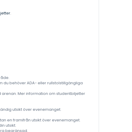
jetter.
:
mråde.
u behöver ADA- eller rullstolstillgängliga
d arenan. Mer information om studentbiljetter
lständig utsikt över evenemanget.
utan en framifrån utsikt över evenemanget.
n utsikt.
ara begränsad.