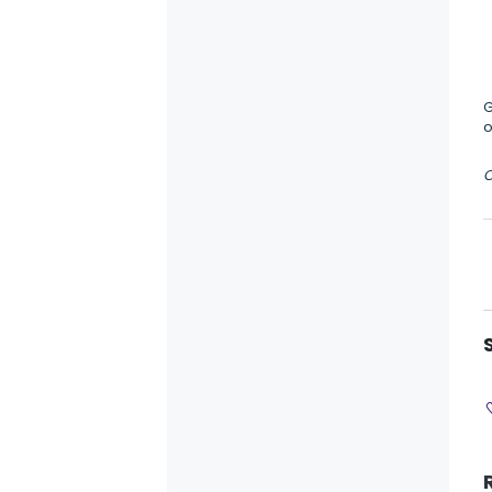
G
o
O