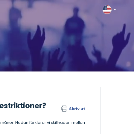
restriktioner?
Skriv ut
förmåner. Nedan förklarar vi skillnaden mellan