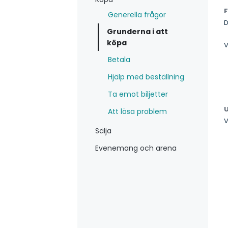
Generella frågor
D
Grunderna i att
köpa
V
Betala
Hjälp med beställning
Ta emot biljetter
Att lösa problem
V
Sälja
Evenemang och arena