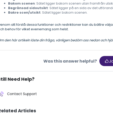
Bakom scenen
: Sätet ligger bakom scenen utan framifrån utsik
Begränsad sidoutsikt
: Sätet ligger på en sida av det utförand
Bakre scen/utsikt
: Sätet ligger bakom scenen.
enom att förstå dessa funktioner och restriktioner kan du bättre välj
ch behov för vilket evenemang som helst.
m den här artikeln löste din fråga, vänligen bedöm oss nedan och hjälp
Was this answer helpful?
J
Still Need Help?
Contact Support
Related Articles