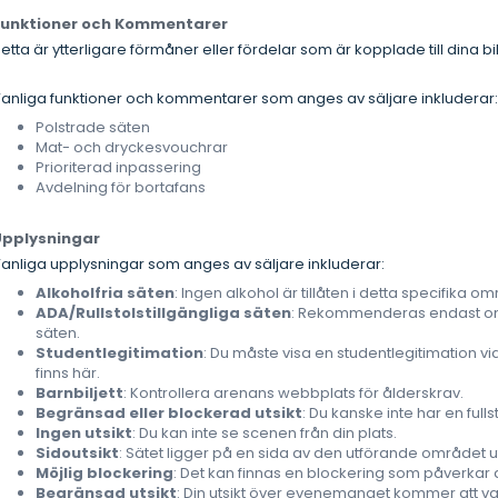
Funktioner och Kommentarer
etta är ytterligare förmåner eller fördelar som är kopplade till dina bil
anliga funktioner och kommentarer som anges av säljare inkluderar
Polstrade säten
Mat- och dryckesvouchrar
Prioriterad inpassering
Avdelning för bortafans
Upplysningar
anliga upplysningar som anges av säljare inkluderar:
Alkoholfria säten
: Ingen alkohol är tillåten i detta specifika o
ADA/Rullstolstillgängliga säten
: Rekommenderas endast om d
säten.
Studentlegitimation
: Du måste visa en studentlegitimation vi
finns här.
Barnbiljett
: Kontrollera arenans webbplats för ålderskrav.
Begränsad eller blockerad utsikt
: Du kanske inte har en ful
Ingen utsikt
: Du kan inte se scenen från din plats.
Sidoutsikt
: Sätet ligger på en sida av den utförande området 
Möjlig blockering
: Det kan finnas en blockering som påverkar di
Begränsad utsikt
: Din utsikt över evenemanget kommer att v