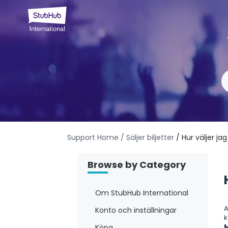
Support Home
/ Säljer biljetter
/ Hur väljer j
Browse by Category
Om StubHub International
A
Konto och inställningar
k
M
Köpa