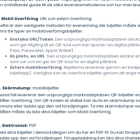
n omfattande guide till de olika leveransmetoderna och hur man le
. Mobil överföring
: URL och extern överföring
etta är den vanligaste metoden för evenemang där biljetter måste 
inns tre typer av mobilöverföringsbiljetter:
Enstaka URL/Token
: Den ursprungliga marknadsplatsen skickar
som ger tillgång till en QR-kod som kan sparas i en digital plånb
Pass, Passwallet, Apple Wallet).
En plats, en URL
: Den ursprungliga marknadsplatsen skickar en 
som var och en ger en QR-kod för en digital plånbok.
Extern mobilöverföring
: Biljetterna levereras genom en tredjep
biljettapp). Vanligtvis kan du överföra biljetter genom att ang
2. Skärmdump:
mobilbiljetter
 vissa fall levererar den ursprungliga marknadsplatsen QR-biljetter v
illåter överföring. Om QR-koden är statisk kan du ta en skärmdump oc
nnons eller ladda upp den vid försäljningen. Ta inte skärmdumpar av 
illåten måste du lista dina biljetter som Mobil överföring.
. Elektronisk:
PDF
ista dina biljetter i denna kategori om du har en PDF-fil. Du kan föruppla
adda upp den vid försäljningen. Föruppladdning kan öka dina chanser t