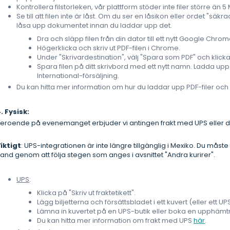
Kontrollera filstorleken, vår plattform stöder inte filer större än 5
Se till att filen inte är låst. Om du ser en låsikon eller ordet "säk
låsa upp dokumentet innan du laddar upp det.
Dra och släpp filen från din dator till ett nytt Google Chro
Högerklicka och skriv ut PDF-filen i Chrome.
Under "Skrivardestination", välj "Spara som PDF" och klick
Spara filen på ditt skrivbord med ett nytt namn. Ladda upp d
International-försäljning.
Du kan hitta mer information om hur du laddar upp PDF-filer och b
. Fysisk:
eroende på evenemanget erbjuder vi antingen frakt med UPS eller den
iktigt
: UPS-integrationen är inte längre tillgänglig i Mexiko. Du må
and genom att följa stegen som anges i avsnittet "Andra kurirer".
UPS
:
Klicka på "Skriv ut fraktetikett".
Lägg biljetterna och försättsbladet i ett kuvert (eller ett UP
Lämna in kuvertet på en UPS-butik eller boka en upphämt
Du kan hitta mer information om frakt med UPS
här
.