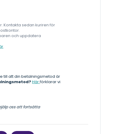
er. Kontakta sedan kuriren för
postkontor.
öparen och uppdatera
är
.
till att din betalningsmetod är
talningsmetod?
Här
förklarar vi
jälp oss att fortsätta