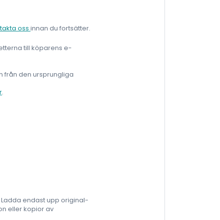
takta oss
innan du fortsätter.
etterna till köparens e-
ren från den ursprungliga
r
.
n. Ladda endast upp original-
on eller kopior av