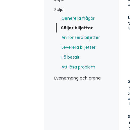
e
Sälja
1
Generella frågor
D
Säljer biljetter
f
Annonsera biljetter
Leverera biljetter
Få betalt
Att lösa problem
Evenemang och arena
I
t
a
t
3
L
l