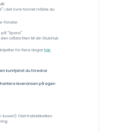
 MB.
rad" i det övre hörnet måste du
me-fönster.
a på "Spara".
en olåsta filen till din StubHub
iljetter för flera dagar
här
.
 kurirtjänst du föredrar.
ste hantera leveransen på egen
S-kuvert). Fäst fraktetiketten.
ning.