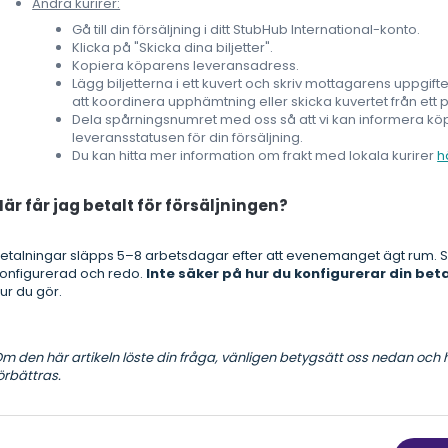
Andra kurirer:
Gå till din försäljning i ditt StubHub International-konto.
Klicka på "Skicka dina biljetter".
Kopiera köparens leveransadress.
Lägg biljetterna i ett kuvert och skriv mottagarens uppgift
att koordinera upphämtning eller skicka kuvertet från ett 
Dela spårningsnumret med oss så att vi kan informera k
leveransstatusen för din försäljning.
Du kan hitta mer information om frakt med lokala kurirer
h
När får jag betalt för försäljningen?
etalningar släpps 5–8 arbetsdagar efter att evenemanget ägt rum. Se 
onfigurerad och redo.
Inte säker på hur du konfigurerar din be
ur du gör.
m den här artikeln löste din fråga, vänligen betygsätt oss nedan och h
örbättras.