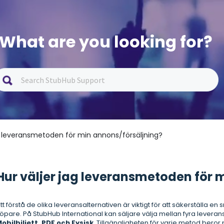
What are you looking for?
ag leveransmetoden för min annons/försäljning?
Hur väljer jag leveransmetoden för 
tt förstå de olika leveransalternativen är viktigt för att säkerställa en
öpare. På StubHub International kan säljare välja mellan fyra lever
obilbiljett, PDF och Fysisk
. Tillgängligheten för varje metod bero