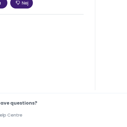
a
Nej
ave questions?
elp Centre