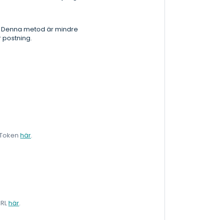
en. Denna metod är mindre
 postning.
L/Token
här
.
URL
här
.