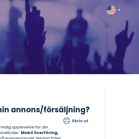
min annons/försäljning?
Skriv ut
 smidig upplevelse för din
ansmetoder:
Mobil överföring,
r på evenemanget. Nedan följer