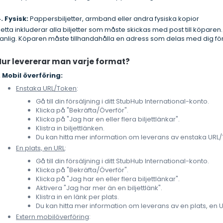
. Fysisk:
Pappersbiljetter, armband eller andra fysiska kopior
etta inkluderar alla biljetter som måste skickas med post till köpar
anlig. Köparen måste tillhandahålla en adress som delas med dig för
Hur levererar man varje format?
. Mobil överföring:
Enstaka URL/Token
:
Gå till din försäljning i ditt StubHub International-konto.
Klicka på "Bekräfta/Överför".
Klicka på "Jag har en eller flera biljettlänkar".
Klistra in biljettlänken.
Du kan hitta mer information om leverans av enstaka UR
En plats, en URL
:
Gå till din försäljning i ditt StubHub International-konto.
Klicka på "Bekräfta/Överför".
Klicka på "Jag har en eller flera biljettlänkar".
Aktivera "Jag har mer än en biljettlänk".
Klistra in en länk per plats.
Du kan hitta mer information om leverans av en plats, en 
Extern mobilöverföring
: