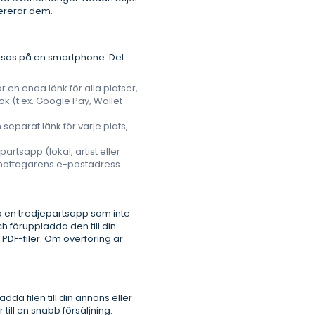
vererar dem.
visas på en smartphone. Det
 en enda länk för alla platser,
ok (t.ex. Google Pay, Wallet
separat länk för varje plats,
artsapp (lokal, artist eller
e mottagarens e-postadress.
ia en tredjepartsapp som inte
h föruppladda den till din
PDF-filer. Om överföring är
dda filen till din annons eller
ill en snabb försäljning.