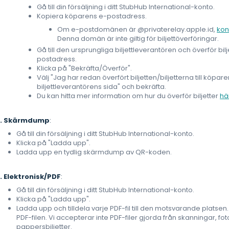
Gå till din försäljning i ditt StubHub International-konto.
Kopiera köparens e-postadress.
Om e-postdomänen är @privaterelay.apple.id,
kon
Denna domän är inte giltig för biljettöverföringar.
Gå till den ursprungliga biljettleverantören och överför bilj
postadress.
Klicka på "Bekräfta/Överför".
Välj "Jag har redan överfört biljetten/biljetterna till köpa
biljettleverantörens sida" och bekräfta.
Du kan hitta mer information om hur du överför biljetter
hä
2. Skärmdump
:
Gå till din försäljning i ditt StubHub International-konto.
Klicka på "Ladda upp".
Ladda upp en tydlig skärmdump av QR-koden.
. Elektronisk/PDF
:
Gå till din försäljning i ditt StubHub International-konto.
Klicka på "Ladda upp".
Ladda upp och tilldela varje PDF-fil till den motsvarande platse
PDF-filen. Vi accepterar inte PDF-filer gjorda från skanningar, fot
pappersbiljetter.