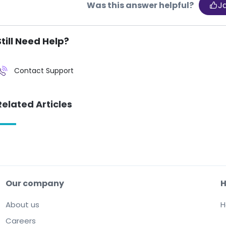
Was this answer helpful?
J
Still Need Help?
Contact Support
Related Articles
Our company
H
About us
H
Careers