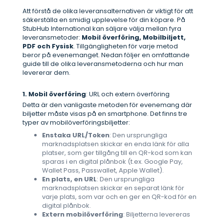
Att förstå de olika leveransalternativen är viktigt för att
säkerställa en smidig upplevelse för din köpare. På
StubHub International kan säljare välja mellan fyra
leveransmetoder:
Mobil överföring, Mobilbiljett,
PDF och Fysisk
. Tillgängligheten för varje metod
beror på evenemanget. Nedan följer en omfattande
guide till de olika leveransmetoderna och hur man
levererar dem.
1. Mobil överföring
: URL och extern överföring
Detta är den vanligaste metoden för evenemang där
biljetter måste visas på en smartphone. Det finns tre
typer av mobilöverföringsbiljetter:
Enstaka URL/Token
: Den ursprungliga
marknadsplatsen skickar en enda länk för alla
platser, som ger tillgång till en QR-kod som kan
sparas i en digital plånbok (t.ex. Google Pay,
Wallet Pass, Passwallet, Apple Wallet).
En plats, en URL
: Den ursprungliga
marknadsplatsen skickar en separat länk för
varje plats, som var och en ger en QR-kod för en
digital plånbok.
Extern mobilöverföring
: Biljetterna levereras