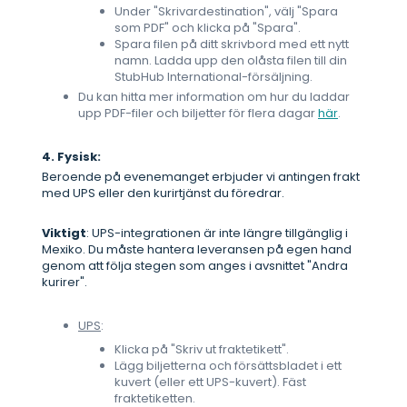
Under "Skrivardestination", välj "Spara
som PDF" och klicka på "Spara".
Spara filen på ditt skrivbord med ett nytt
namn. Ladda upp den olåsta filen till din
StubHub International-försäljning.
Du kan hitta mer information om hur du laddar
upp PDF-filer och biljetter för flera dagar
här
.
4. Fysisk:
Beroende på evenemanget erbjuder vi antingen frakt
med UPS eller den kurirtjänst du föredrar.
Viktigt
: UPS-integrationen är inte längre tillgänglig i
Mexiko. Du måste hantera leveransen på egen hand
genom att följa stegen som anges i avsnittet "Andra
kurirer".
UPS
:
Klicka på "Skriv ut fraktetikett".
Lägg biljetterna och försättsbladet i ett
kuvert (eller ett UPS-kuvert). Fäst
fraktetiketten.