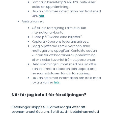
Lämna in kuvertet på en UPS-butik eller
boka en upphämtning.
Du kan hitta mer information om frakt med
UPS
här
.
Andra kurirer:
Gå till din försäljning i ditt StubHub
International-konto.
Klicka på "Skicka dina biljetter".
Kopiera köparens leveransadress.
Lägg biljetterna i ett kuvert och skriv
mottagarens uppgifter. Kontakta sedan
kuriren för att koordinera upphämtning
eller skicka kuvertet från ett postkontor.
Dela spårningsnumret med oss så att vi
kan informera köparen och uppdatera
leveransstatusen för din försäljning.
Du kan hitta mer information om frakt med
lokala kurirer
här
.
När får jag betalt för försäljningen?
Betalningar släpps 5–8 arbetsdagar efter att
evenemanget ägt rum. Se till att din betalningsmetod