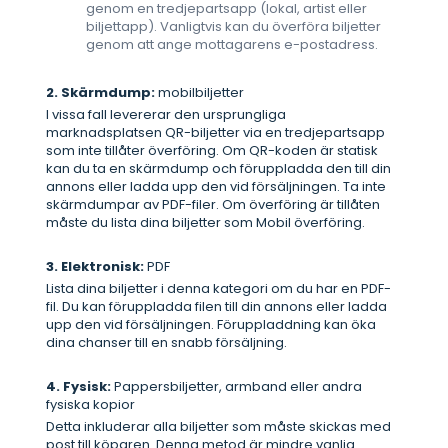
genom en tredjepartsapp (lokal, artist eller
biljettapp). Vanligtvis kan du överföra biljetter
genom att ange mottagarens e-postadress.
2. Skärmdump:
mobilbiljetter
I vissa fall levererar den ursprungliga
marknadsplatsen QR-biljetter via en tredjepartsapp
som inte tillåter överföring. Om QR-koden är statisk
kan du ta en skärmdump och föruppladda den till din
annons eller ladda upp den vid försäljningen. Ta inte
skärmdumpar av PDF-filer. Om överföring är tillåten
måste du lista dina biljetter som Mobil överföring.
3. Elektronisk:
PDF
Lista dina biljetter i denna kategori om du har en PDF-
fil. Du kan föruppladda filen till din annons eller ladda
upp den vid försäljningen. Föruppladdning kan öka
dina chanser till en snabb försäljning.
4. Fysisk:
Pappersbiljetter, armband eller andra
fysiska kopior
Detta inkluderar alla biljetter som måste skickas med
post till köparen. Denna metod är mindre vanlig.