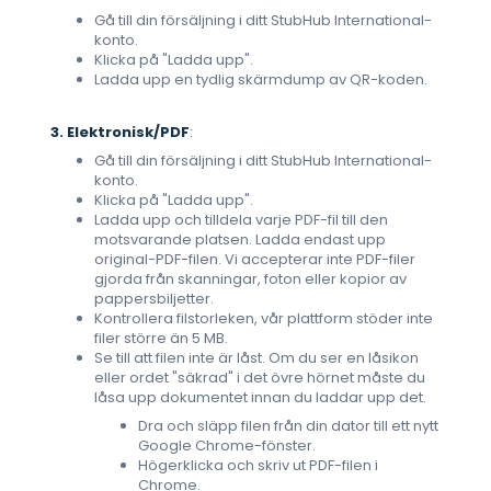
Gå till din försäljning i ditt StubHub International-
konto.
Klicka på "Ladda upp".
Ladda upp en tydlig skärmdump av QR-koden.
3. Elektronisk/PDF
:
Gå till din försäljning i ditt StubHub International-
konto.
Klicka på "Ladda upp".
Ladda upp och tilldela varje PDF-fil till den
motsvarande platsen. Ladda endast upp
original-PDF-filen. Vi accepterar inte PDF-filer
gjorda från skanningar, foton eller kopior av
pappersbiljetter.
Kontrollera filstorleken, vår plattform stöder inte
filer större än 5 MB.
Se till att filen inte är låst. Om du ser en låsikon
eller ordet "säkrad" i det övre hörnet måste du
låsa upp dokumentet innan du laddar upp det.
Dra och släpp filen från din dator till ett nytt
Google Chrome-fönster.
Högerklicka och skriv ut PDF-filen i
Chrome.