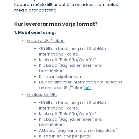
Köparen måste tillhandahålla en adress som delas
med dig för postning.
Hur levererar man varje format?
1. Mobil överföring:
Enstaka URL/Token
:
Gå till din försäljning i ditt StubHub
International-konto.
Klicka på "Bekräfta/Överför".
Klicka på "Jag har en eller flera
biljettlänkar".
Klistra in biljettlänken.
Du kan hitta mer information om leverans
av enstaka URL/Token
här
.
En plats, en URL
:
Gå till din försäljning i ditt StubHub
International-konto.
Klicka på "Bekräfta/Överför".
Klicka på "Jag har en eller flera
biljettlänkar".
Aktivera "Jag har mer än en biljettlänk".
Klistra in en länk per plats.