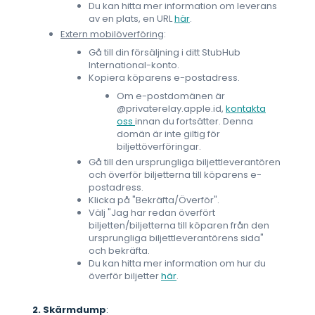
Du kan hitta mer information om leverans
av en plats, en URL
här
.
Extern mobilöverföring
:
Gå till din försäljning i ditt StubHub
International-konto.
Kopiera köparens e-postadress.
Om e-postdomänen är
@privaterelay.apple.id,
kontakta
oss
innan du fortsätter. Denna
domän är inte giltig för
biljettöverföringar.
Gå till den ursprungliga biljettleverantören
och överför biljetterna till köparens e-
postadress.
Klicka på "Bekräfta/Överför".
Välj "Jag har redan överfört
biljetten/biljetterna till köparen från den
ursprungliga biljettleverantörens sida"
och bekräfta.
Du kan hitta mer information om hur du
överför biljetter
här
.
2. Skärmdump
: