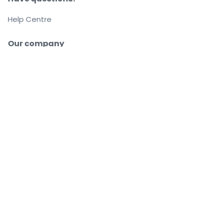
Help Centre
Our company
About us
Careers
Buy and sell with confidence
Customer service all the way to your seat
Every order is 100% guaranteed