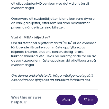
ett giltigt student-ID och kan visa det vid entrén till
evenemanget.
Observera att studentbiljetter ibland kan vara dyrare
än vanliga biljetter, eftersom säljarna bestämmer
priserna när de listar sina biljetter.
Vad är MEIA-biljetter?
Om du stöter på biljetter märkta "MEIA" är de avsedda
för boende i Brasilien och måste uppfylla ett av
följande kriterier: student, senior, statlig lärare,
funktionshindrad, etc. Bevis på berättigande för en av
dessa kategorier måste uppvisas vid biljettkassan på
evenemanget.
Om denna artikel löste din fråga, vänligen betygsätt
oss nedan och hjälp oss att fortsätta förbättra oss.
Was this answer
Ja
Nej
helpful?