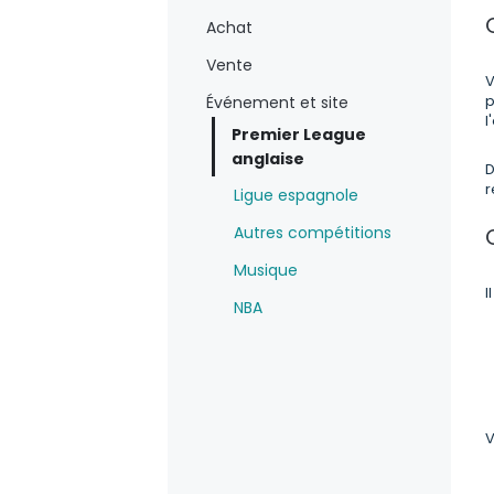
Achat
Vente
V
p
Événement et site
l
Premier League
anglaise
D
r
Ligue espagnole
Autres compétitions
Musique
I
NBA
V