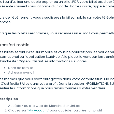
u lieu d'utiliser une copie papier ou un billet PDF, votre billet est stock
résente souvent sous la forme d'un code-barres carré, appelé code
ors de l'événement, vous visualiserez le billet mobile sur votre télép
'entrée.
orsque les billets seront livrés, vous recevrez un e-mail vous permettan
ransfert mobile
es billets seront livrés sur mobile et vous ne pourrez pas les voir de
nternational ou l'application StubHub. À la place, le vendeur les transf
anchester City en utilisant les informations suivantes :
Nom de famille
Adresse e-mail
es mêmes que vous avez enregistrés dans votre compte StubHub Inte
 C'est facile ! Allez dans votre profil. Dans la section INFORMATIONS
érifier les informations que nous avons fournies à votre vendeur.
nscription
Accédez au site web de Manchester United.
Cliquez sur "
My Account
" pour accéder ou créer un profil.