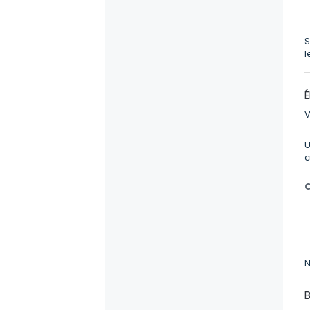
S
l
É
V
U
c
N
B