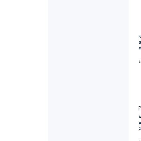
N
S
L
P
A
e
a