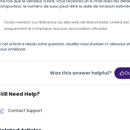
ne fois que le vendeur a livré, vous recevrez un e-mail avec les détai
ransporteur, le numéro de suivi, peut-être la date de livraison estimée
Toute mention ou référence au site web de Manchester United est à 
uniquement et n'implique aucune association officielle.
i cet article a résolu votre question, veuillez nous évaluer ci-dessous e
ous améliorer.
Was this answer helpful?
Ou
Still Need Help?
Contact Support