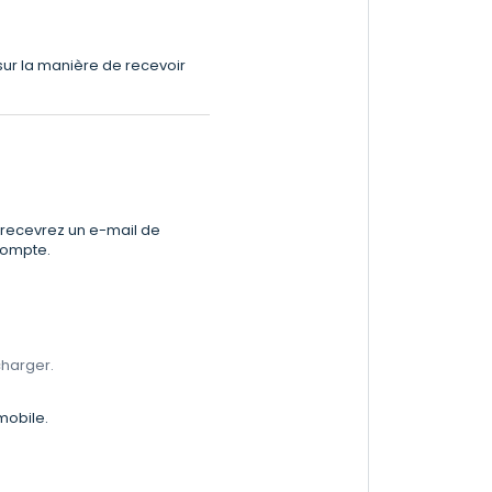
sur la manière de recevoir
s recevrez un e-mail de
 compte.
écharger.
mobile.