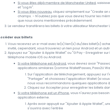
Si vous êtes déjà membre de Manchester United
, saisiss
et "Log In".
Si vous êtes nouveau
, cliquez simplement sur "Create an 
champs. – N'oubliez pas que vous devrez fournir les mêm
que nous avons mentionnées précédemment.
Le vendeur transférera les billets à votre utilisateur Manchester 
ccéder aux billets
Vous recevrez un e-mail avec le(s) lien(s) du/des billet(s) achet
invité, cependant, vous trouverez un lien pour Android et un autr
Appuyez sur "Ajouter à Apple Wallet" ou "G Pay - Enregistrer sur
téléphone mobile iOS ou Android.
Si votre téléphone est Android
, vous devrez avoir "Passwal
applications similaires (comme WalletPasses, Pass2U Walle
Sur l'application de téléchargement, appuyez sur l'i
"Partager" et choisissez l'application Wallet (si vou
nous vous recommandons quelques applications à u
Cliquez sur Accepter pour enregistrer les billets dan
Si votre téléphone est un iPhone
, vous n'aurez pas besoi
application externe.
Après avoir appuyé sur "Ajouter à Apple Wallet", un
s'ouvrira avec l'entrée