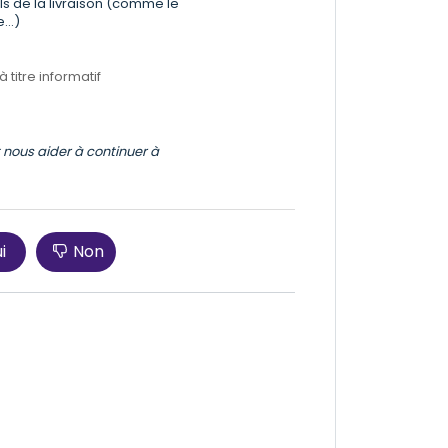
ls de la livraison (comme le
...)
titre informatif
t nous aider à continuer à
i
Non