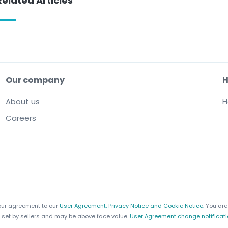
Related Articles
Our company
H
About us
H
Careers
your agreement to our
User Agreement, Privacy Notice and Cookie Notice.
You are
are set by sellers and may be above face value.
User Agreement change notificat