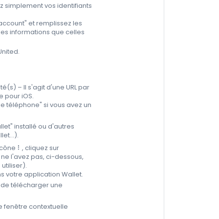
ez simplement vos identifiants
account" et remplissez les
es informations que celles
United.
é(s) – Il s'agit d'une URL par
e pour iOS.
 le téléphone" si vous avez un
let" installé ou d'autres
t...).
cône ⠇, cliquez sur
s ne l'avez pas, ci-dessous,
tiliser).
s votre application Wallet.
n de télécharger une
e fenêtre contextuelle