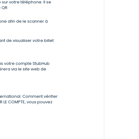
é sur votre téléphone. Il se
 QR.
hone afin de le scanner à
t de visualiser votre billet.
puis votre compte StubHub
érera via le site web de
rnational. Comment vérifier
 SUR LE COMPTE, vous pouvez