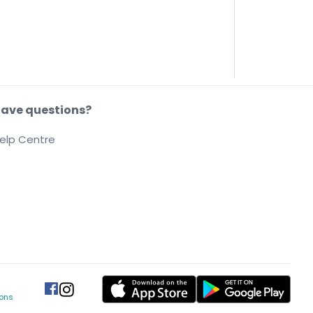
ave questions?
elp Centre
.
.
.
.
ions