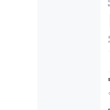
U
t
S
n