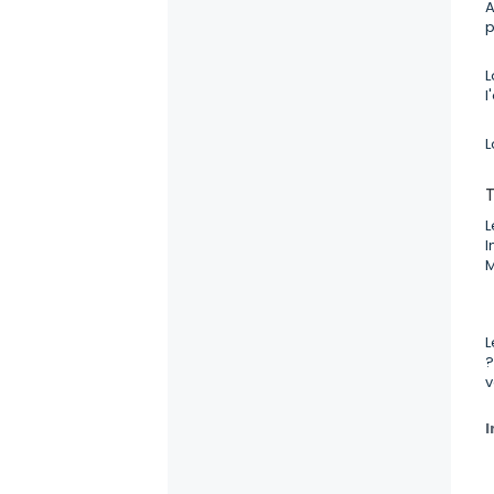
A
p
L
l
L
T
L
I
M
L
?
v
I