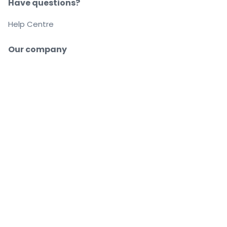
Have questions?
Help Centre
Our company
About us
Careers
Buy and sell with confidence
Customer service all the way to your seat
Every order is 100% guaranteed