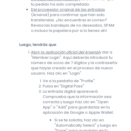
tu pedido ha sido completado.
Del proveedor original de las entradas
(Arsenal) para confirmar que han sido
transferidas. ¿No encuentras el correo?
Revisa las bandejas de no deseados, SPAM
o incluso la papelera por si lo tienes ahí.
Luego, tendrás que:
Abrir la
aplicación oficial del Arsenal
y dar a
"Member Login". Aquí deberás introducir tu
número de socio de 7 dígitos y la contraseña
que hayas creado en el proceso de nuevo
usuario. Haz clic en "Login".
Ve a la pestaña de "Profile".
Pulsa en "Digital Pass"
La entrada digital aparecerá.
Comprueba que la información sea
correcta y luego haz clic en "Open
App" o "Add" para guardarlas en tu
aplicación de Google o Apple Wallet.
Si se te solicita, haz clic en
"Automatically Select" y luego en
"Done" para guardarlo en tu