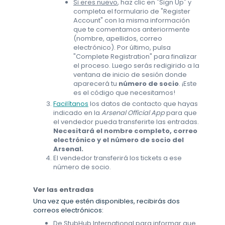
Si eres nuevo
, haz clic en "Sign Up" y
completa el formulario de "Register
Account" con la misma información
que te comentamos anteriormente
(nombre, apellidos, correo
electrónico). Por último, pulsa
"Complete Registration" para finalizar
el proceso. Luego serás redigirido a la
ventana de inicio de sesión donde
aparecerá tu
número de socio
. ¡Este
es el código que necesitamos!
Facilítanos
los datos de contacto que hayas
indicado en la
Arsenal Official App
para que
el vendedor pueda transferirte las entradas.
Necesitará el nombre completo, correo
electrónico y el número de socio del
Arsenal.
El vendedor transferirá los tickets a ese
número de socio.
Ver las entradas
Una vez que estén disponibles, recibirás dos
correos electrónicos:
De StubHub International
para informar que