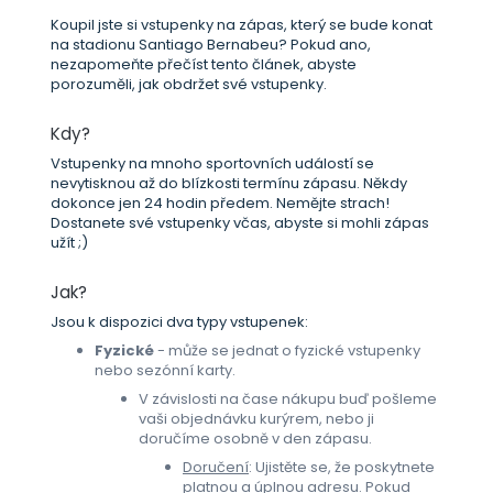
Koupil jste si vstupenky na zápas, který se bude konat
na stadionu Santiago Bernabeu? Pokud ano,
nezapomeňte přečíst tento článek, abyste
porozuměli, jak obdržet své vstupenky.
Kdy?
Vstupenky na mnoho sportovních událostí se
nevytisknou až do blízkosti termínu zápasu. Někdy
dokonce jen 24 hodin předem. Nemějte strach!
Dostanete své vstupenky včas, abyste si mohli zápas
užít ;)
Jak?
Jsou k dispozici dva typy vstupenek:
Fyzické
- může se jednat o fyzické vstupenky
nebo sezónní karty.
V závislosti na čase nákupu buď pošleme
vaši objednávku kurýrem, nebo ji
doručíme osobně v den zápasu.
Doručení
: Ujistěte se, že poskytnete
platnou a úplnou adresu. Pokud