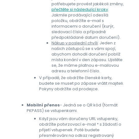
potřebujete provést jakékoli změny,
přečtěte si následující kroky
.
Jakmile prodávající odesílá
položku, obdržíte e-mail s
informacemi o doručení (kurýr,
sledovací číslo a případně
předpokládané datum doručení).
Nákup v poslední chvíli
: Jeden z
našich zástupců se s vámi spojí,
abychom dohodli doručení poblíž
místa konání v den zápasu. Ujistěte
se, že máme platnou e-mailovou
adresu a telefonní číslo.
V případě, že obdržíte členské karty,
budete se muset po zápase vrátit majiteli.
Pokyny obdržíte od prodejce.
Mobilní přenos
- Jedná se o QR kód (formát
PKPASS) se vstupenkami.
Když jsou vám doručeny URL vstupenky,
obdržíte potvrzovací e-mail * s žádostí o
přijetí vstupenek. Poté budete
přesměrováni na odkaz registrovaný