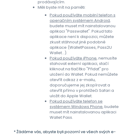
prodávajícím.
Měli byste mít na paměti:
Pokud používáte mobilní telefon s
operačním systémem Android
,
budete muset mít nainstalovanou
aplikaci "Passwallet". Pokud tato
aplikace není k dispozici, můžete
zkusit stáhnout jiné podobné
aplikace (WalletPasses, Pass2U
Wallet...).
Pokud používáte iPhone
, nemusíte
stahovat externí aplikaci, stačí
kliknout na tlačítko "Přidat" pro
uložení do Wallet. Pokud nemůžete
otevřít odkaz z e-mailu,
doporučujeme jej zkopírovat a
otevřít přímo v prohlížeči Safari a
uložit do Apple Wallet.
Pokud používáte telefon se
systémem Windows Phone
, budete
muset mít nainstalovanou aplikaci
Wallet Pass.
* Žádáme vás, abyste byli pozorní ve všech svých e-