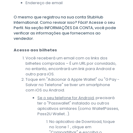
Endereço de email
O mesmo que registrou na sua conta StubHub
International. Como revisar isso? Fácil! Acesse o seu
Perfil. Na seção INFORMAÇÕES DA CONTA, você pode
verificar as informações que fornecemos ao
vendedor.
Acesso aos bilhetes
Você receberá um email com os links dos
bilhetes comprados – É um URL por convidado,
no entanto, encontrará um link para Android e
outro para iOS.
Toque em "Adicionar à Apple Wallet" ou "G Pay -
Salvar no Telefone" se tiver um smartphone
com iOS ou Android.
Se o seu telefone for Android
, precisará
ter o "Passwallet" instalado ou outros
aplicativos similares (como WalletPasses,
Pass2U Wallet...).
No aplicativo de Download, toque
no ícone ⠇, clique em
"Compartilhar" e escolha o