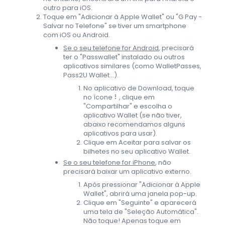
outro para iOS.
Toque em "Adicionar à Apple Wallet" ou "G Pay -
Salvar no Telefone" se tiver um smartphone
com iOS ou Android.
Se o seu telefone for Android
, precisará
ter o "Passwallet" instalado ou outros
aplicativos similares (como WalletPasses,
Pass2U Wallet...).
No aplicativo de Download, toque
no ícone ⠇, clique em
"Compartilhar" e escolha o
aplicativo Wallet (se não tiver,
abaixo recomendamos alguns
aplicativos para usar).
Clique em Aceitar para salvar os
bilhetes no seu aplicativo Wallet.
Se o seu telefone for iPhone
, não
precisará baixar um aplicativo externo.
Após pressionar "Adicionar à Apple
Wallet", abrirá uma janela pop-up.
Clique em "Seguinte" e aparecerá
uma tela de "Seleção Automática".
Não toque! Apenas toque em