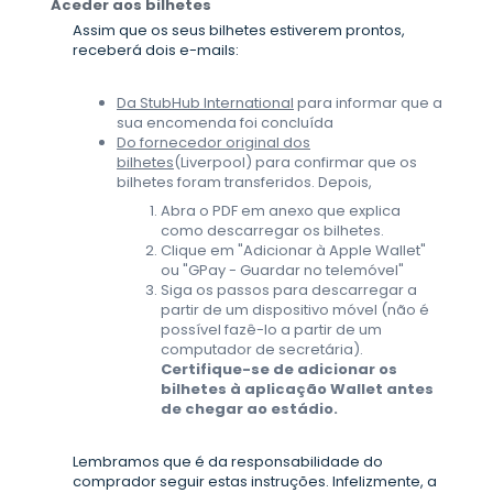
Aceder aos bilhetes
Assim que os seus bilhetes estiverem prontos,
receberá dois e-mails:
Da StubHub International
para informar que a
sua encomenda foi concluída
Do fornecedor original dos
bilhetes
(Liverpool) para confirmar que os
bilhetes foram transferidos. Depois,
Abra o PDF em anexo que explica
como descarregar os bilhetes.
Clique em "Adicionar à Apple Wallet"
ou "GPay - Guardar no telemóvel"
Siga os passos para descarregar a
partir de um dispositivo móvel (não é
possível fazê-lo a partir de um
computador de secretária).
Certifique-se de adicionar os
bilhetes à aplicação Wallet antes
de chegar ao estádio.
Lembramos que é da responsabilidade do
comprador seguir estas instruções. Infelizmente, a