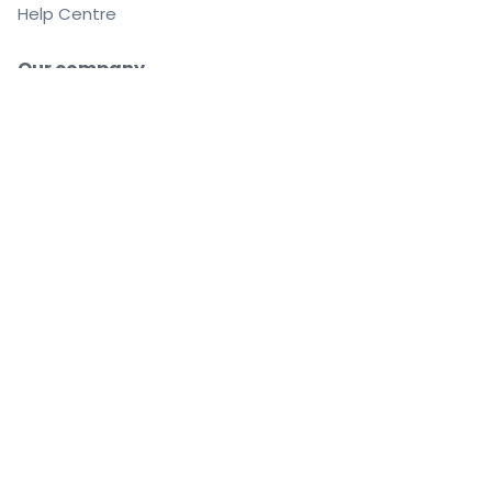
Help Centre
Our company
About us
Careers
Buy and sell with confidence
Customer service all the way to your seat
Every order is 100% guaranteed
.
.