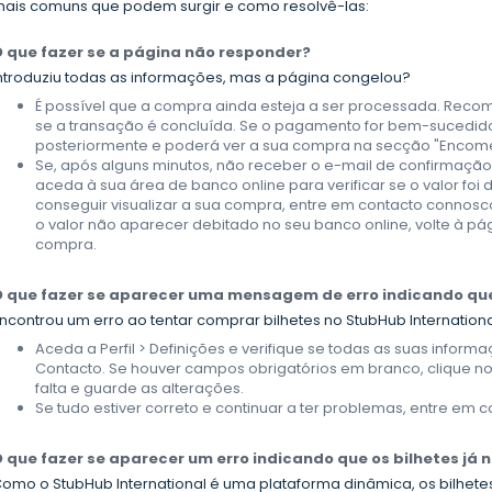
ais comuns que podem surgir e como resolvê-las:
 que fazer se a página não responder?
ntroduziu todas as informações, mas a página congelou?
É possível que a compra ainda esteja a ser processada. Rec
se a transação é concluída. Se o pagamento for bem-sucedid
posteriormente e poderá ver a sua compra na secção "Encomen
Se, após alguns minutos, não receber o e-mail de confirmaçã
aceda à sua área de banco online para verificar se o valor foi 
conseguir visualizar a sua compra, entre em contacto connosco
o valor não aparecer debitado no seu banco online, volte à pá
compra.
 que fazer se aparecer uma mensagem de erro indicando que
ncontrou um erro ao tentar comprar bilhetes no StubHub Internation
Aceda a Perfil > Definições e verifique se todas as suas info
Contacto. Se houver campos obrigatórios em branco, clique no 
falta e guarde as alterações.
Se tudo estiver correto e continuar a ter problemas, entre em 
 que fazer se aparecer um erro indicando que os bilhetes já 
omo o StubHub International é uma plataforma dinâmica, os bilhe