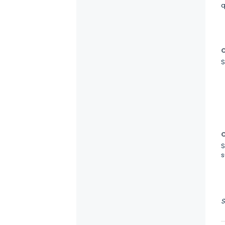
q
O
S
O
S
s
S