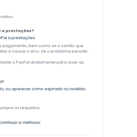
nativo.
l a prestações?
yPal a prestações.
 de pagamento, bem como se o cartão que
ar a causar o erro. Se o problema persistir,
acte o PayPal diretamente para rever as
l?
o, ou aparecer como expirado ou inválido,
umpre os requisitos.
continuar a melhorar.