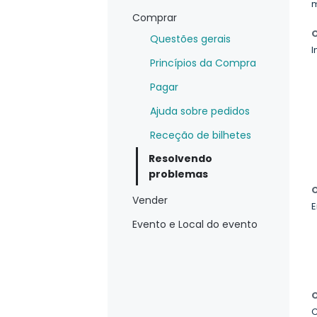
m
Comprar
O
Questões gerais
I
Princípios da Compra
Pagar
Ajuda sobre pedidos
Receção de bilhetes
Resolvendo
problemas
O
Vender
E
Evento e Local do evento
O
C