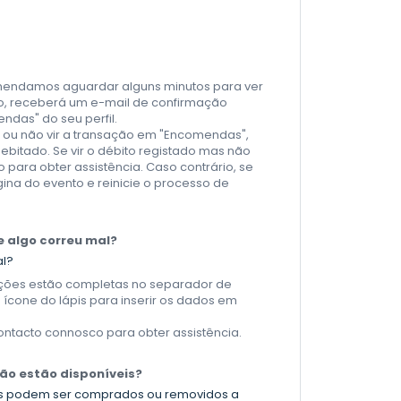
omendamos aguardar alguns minutos para ver
o, receberá um e-mail de confirmação
das" do seu perfil.
o ou não vir a transação em "Encomendas",
debitado. Se vir o débito registado mas não
 para obter assistência. Caso contrário, se
gina do evento e reinicie o processo de
 algo correu mal?
al?
rmações estão completas no separador de
ícone do lápis para inserir os dados em
contacto connosco para obter assistência.
não estão disponíveis?
tes podem ser comprados ou removidos a