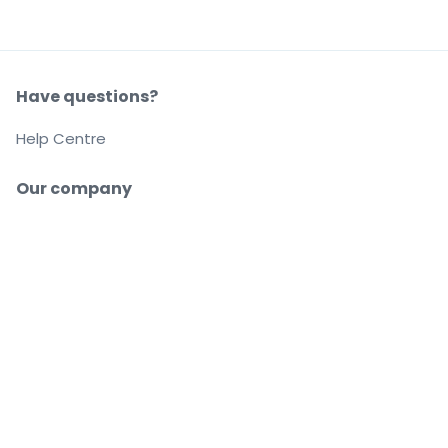
Have questions?
Help Centre
Our company
About us
Careers
Buy and sell with confidence
Customer service all the way to your seat