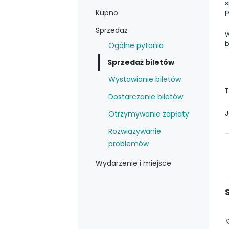
s
p
Kupno
Sprzedaż
W
b
Ogólne pytania
Sprzedaż biletów
Wystawianie biletów
T
Dostarczanie biletów
J
Otrzymywanie zapłaty
Rozwiązywanie
problemów
Wydarzenie i miejsce