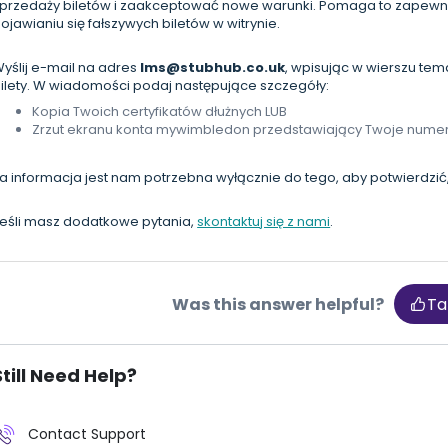
przedaży biletów i zaakceptować nowe warunki. Pomaga to zapewn
ojawianiu się fałszywych biletów w witrynie.
yślij e-mail na adres
lms@stubhub.co.uk
, wpisując w wierszu te
ilety. W wiadomości podaj następujące szczegóły:
Kopia Twoich certyfikatów dłużnych LUB
Zrzut ekranu konta mywimbledon przedstawiający Twoje numer
a informacja jest nam potrzebna wyłącznie do tego, aby potwierdzić, 
eśli masz dodatkowe pytania,
skontaktuj się z nami
.
Was this answer helpful?
Ta
Still Need Help?
Contact Support