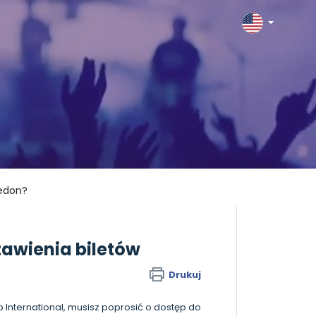
ledon?
awienia biletów
Drukuj
 International, musisz poprosić o dostęp do