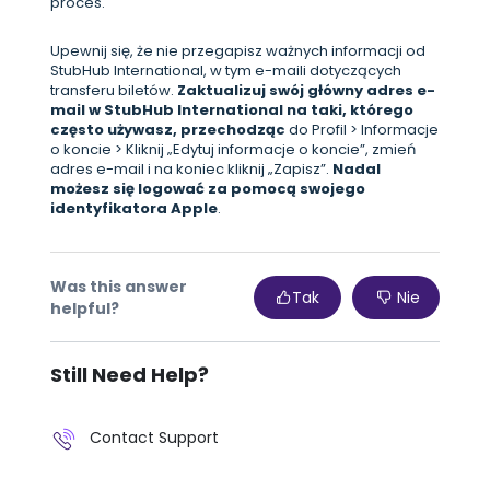
proces.
Upewnij się, że nie przegapisz ważnych informacji od
StubHub International, w tym e-maili dotyczących
transferu biletów.
Zaktualizuj swój główny adres e-
mail w StubHub International na taki, którego
często używasz, przechodząc
do Profil > Informacje
o koncie > Kliknij „Edytuj informacje o koncie”, zmień
adres e-mail i na koniec kliknij „Zapisz”.
Nadal
możesz się logować za pomocą swojego
identyfikatora Apple
.
Was this answer
Tak
Nie
helpful?
Still Need Help?
Contact Support