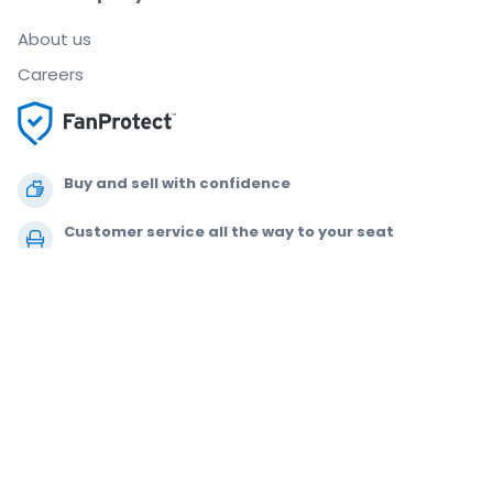
About us
Careers
Buy and sell with confidence
Customer service all the way to your seat
Every order is 100% guaranteed
.
.
.
.
© 2000-2021 StubHub. All Rights Reserved. Use of this website signifies
your agreement to our
User Agreement, Privacy Notice and Cookie Notice.