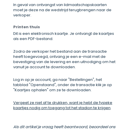
In geval van ontvangst van lidmaatschapskaarten
moet je deze na de wedstrijd terugbrengen naar de
verkoper.
Printen thuis
Dit is een elektronisch kaartje. Je ontvangt de kaartjes
als een PDF-bestand.
Zodra de verkoper het bestand aan de transactie
heeft toegevoegd, ontvang je een e-mail met de
bevestiging van de levering en een uitnodiging om het
vanuit je account te downloaden.
Log in op je account, ga naar "Bestellingen", het
tabblad "Openstaand", onder de transactie klik je op
"Kaartjes ophalen" om ze te downloaden.
Vergeet ze niet af te drukken, want je hebt de fysieke
kaartjes nodig om toegang tot het stadion te krijgen
.
Als dit artikel je vraag heeft beantwoord, beoordeel ons