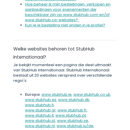
Hoe beheer ik mijn bestellingen, verkopen en
aanbiedingen voor evenementen die
beschikbaar zijn op www.stubhub.com en/of
www.stubhub.ca-websites?
Kun je je bestelling niet vinden in je profiel?
Welke websites behoren tot StubHub
Internationaal?
Je bekijkt momenteel een pagina die deel uitmaakt
van StubHub Internationaal. StubHub Internationaal
bestaat uit 20 websites verspreid over verschillende
regio's:
Europa
:
www.stubhub.ie
,
www.stubhub.co.uk
,
www.stubhub.es
,
www.stubhub.dk
,
www.stubhub.fi
,
www.stubhub.gr
,
www.stubhub.fr
,
www.stubhub.it
,
www.stubhub.pt
,
www.stubhub.pl
,
www.stubhub.se
,
www.stubhub.nl
,
www.stubhub.lu/de
,