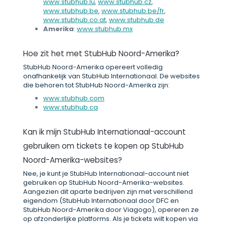
www.stubhub.lu
,
www.stubhub.cz
,
www.stubhub.be
,
www.stubhub.be/fr
,
www.stubhub.co.at
,
www.stubhub.de
Amerika
:
www.stubhub.mx
Hoe zit het met StubHub Noord-Amerika?
StubHub Noord-Amerika opereert volledig
onafhankelijk van StubHub Internationaal. De websites
die behoren tot StubHub Noord-Amerika zijn:
www.stubhub.com
www.stubhub.ca
Kan ik mijn StubHub Internationaal-account
gebruiken om tickets te kopen op StubHub
Noord-Amerika-websites?
Nee, je kunt je StubHub Internationaal-account niet
gebruiken op StubHub Noord-Amerika-websites.
Aangezien dit aparte bedrijven zijn met verschillend
eigendom (StubHub Internationaal door DFC en
StubHub Noord-Amerika door Viagogo), opereren ze
op afzonderlijke platforms. Als je tickets wilt kopen via