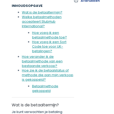
Afdrukken
INHOUDSOPGAVE
Wat is de betaaltermijn?
Welke betaalmethoden
accepteert StubHub
International?
Hoe voeg ik een
betaalmethode toe?
Hoe voeg ik een Sort
Code toe voor UK-
betalingen?
Hoe verander ik de
betaalmethode van een
bestaande verkoop?
Hoe zie ik de betaalstatus of
methode die aan mijn verkoop
is gekoppeld?
Betaalmethode
gekoppeld
Wat is de betaaltermijn?
Je kunt verwachten je betaling