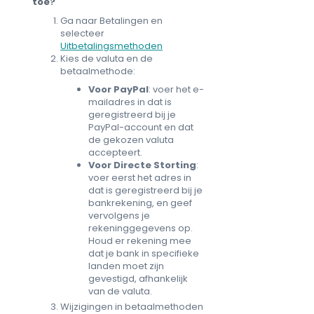
toe?
Ga naar Betalingen en
selecteer
Uitbetalingsmethoden
Kies de valuta en de
betaalmethode:
Voor PayPal
: voer het e-
mailadres in dat is
geregistreerd bij je
PayPal-account en dat
de gekozen valuta
accepteert.
Voor Directe Storting
:
voer eerst het adres in
dat is geregistreerd bij je
bankrekening, en geef
vervolgens je
rekeninggegevens op.
Houd er rekening mee
dat je bank in specifieke
landen moet zijn
gevestigd, afhankelijk
van de valuta.
Wijzigingen in betaalmethoden