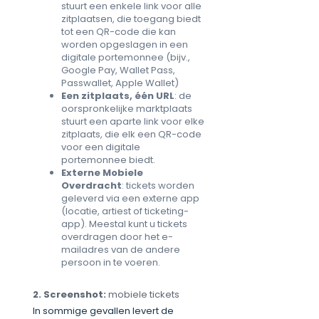
stuurt een enkele link voor alle
zitplaatsen, die toegang biedt
tot een QR-code die kan
worden opgeslagen in een
digitale portemonnee (bijv.,
Google Pay, Wallet Pass,
Passwallet, Apple Wallet)
Een zitplaats, één URL
: de
oorspronkelijke marktplaats
stuurt een aparte link voor elke
zitplaats, die elk een QR-code
voor een digitale
portemonnee biedt.
Externe Mobiele
Overdracht
: tickets worden
geleverd via een externe app
(locatie, artiest of ticketing-
app). Meestal kunt u tickets
overdragen door het e-
mailadres van de andere
persoon in te voeren.
2. Screenshot:
mobiele tickets
In sommige gevallen levert de