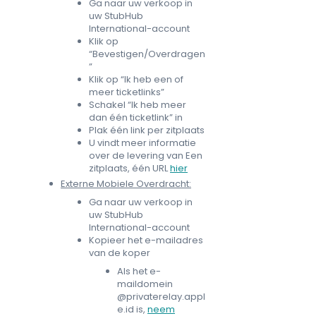
Ga naar uw verkoop in
uw StubHub
International-account
Klik op
“Bevestigen/Overdragen
”
Klik op “Ik heb een of
meer ticketlinks”
Schakel “Ik heb meer
dan één ticketlink” in
Plak één link per zitplaats
U vindt meer informatie
over de levering van Een
zitplaats, één URL
hier
Externe Mobiele Overdracht:
Ga naar uw verkoop in
uw StubHub
International-account
Kopieer het e-mailadres
van de koper
Als het e-
maildomein
@privaterelay.appl
e.id is,
neem