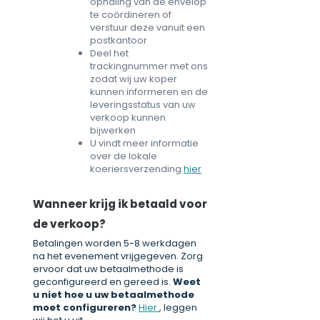
ophaling van de envelop
te coördineren of
verstuur deze vanuit een
postkantoor
Deel het
trackingnummer met ons
zodat wij uw koper
kunnen informeren en de
leveringsstatus van uw
verkoop kunnen
bijwerken
U vindt meer informatie
over de lokale
koeriersverzending
hier
Wanneer krijg ik betaald voor
de verkoop?
Betalingen worden 5-8 werkdagen
na het evenement vrijgegeven. Zorg
ervoor dat uw betaalmethode is
geconfigureerd en gereed is.
Weet
u niet hoe u uw betaalmethode
moet configureren?
Hier
, leggen