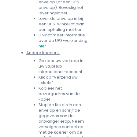
envelop (of een UPS-
envelop). Bevestig het
leveringslabel.
Lever de envelop in bij
een UPS-winkel of plan
een ophaling met hen.
U vindt meer informatie
over de UPS-verzending
hier
Andere koeriers:
Ga naar uw verkoop in
uw StubHub
International-account
Klik op “Verzend uw
tickets”
Kopieer het
bezorgadres van de
koper
Stop de tickets in een
envelop en schrijf de
gegevens van de
ontvanger erop. Neem
vervolgens contact op
met de koerier om de