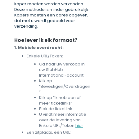
koper moeten worden verzonden.
Deze methode is minder gebruikelijk.
Kopers moeten een adres opgeven,
dat met u wordt gedeeld voor
verzending.
Hoe lever ik elk formaat?
1. Mobiele overdracht:
Enkele URL/Token:
Ga naar uw verkoop in
uw StubHub
International-account
Klik op
“Bevestigen/Overdragen
”
Klik op “Ik heb een of
meer ticketlinks”
Plak de ticketlink
U vindt meer informatie
over de levering van
Enkele URL/Token
hier
Een zitplaats, één URL: