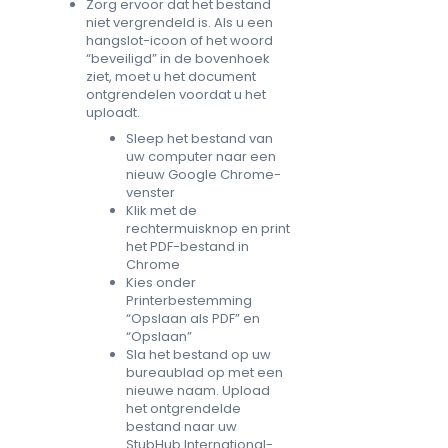
Zorg ervoor dat het bestand
niet vergrendeld is. Als u een
hangslot-icoon of het woord
“beveiligd” in de bovenhoek
ziet, moet u het document
ontgrendelen voordat u het
uploadt.
Sleep het bestand van
uw computer naar een
nieuw Google Chrome-
venster
Klik met de
rechtermuisknop en print
het PDF-bestand in
Chrome
Kies onder
Printerbestemming
“Opslaan als PDF” en
“Opslaan”
Sla het bestand op uw
bureaublad op met een
nieuwe naam. Upload
het ontgrendelde
bestand naar uw
StubHub International-