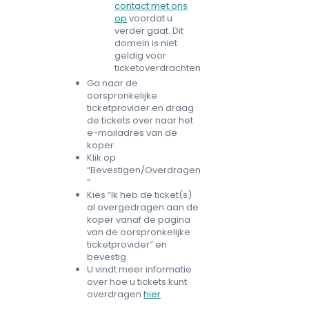
contact met ons
op
voordat u
verder gaat. Dit
domein is niet
geldig voor
ticketoverdrachten
Ga naar de
oorspronkelijke
ticketprovider en draag
de tickets over naar het
e-mailadres van de
koper
Klik op
“Bevestigen/Overdragen
”
Kies “Ik heb de ticket(s)
al overgedragen aan de
koper vanaf de pagina
van de oorspronkelijke
ticketprovider” en
bevestig
U vindt meer informatie
over hoe u tickets kunt
overdragen
hier