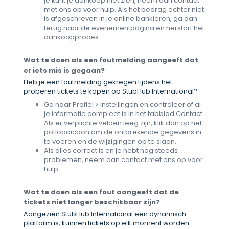
je kunt je aankoop niet zien, neem dan contact
met ons op voor hulp. Als het bedrag echter niet
is afgeschreven in je online bankieren, ga dan
terug naar de evenementpagina en herstart het
aankoopproces.
Wat te doen als een foutmelding aangeeft dat
er iets mis is gegaan?
Heb je een foutmelding gekregen tijdens het
proberen tickets te kopen op StubHub International?
Ga naar Profiel > Instellingen en controleer of al
je informatie compleet is in het tabblad Contact.
Als er verplichte velden leeg zijn, klik dan op het
potloodicoon om de ontbrekende gegevens in
te voeren en de wijzigingen op te slaan.
Als alles correct is en je hebt nog steeds
problemen, neem dan contact met ons op voor
hulp.
Wat te doen als een fout aangeeft dat de
tickets niet langer beschikbaar zijn?
Aangezien StubHub International een dynamisch
platform is, kunnen tickets op elk moment worden