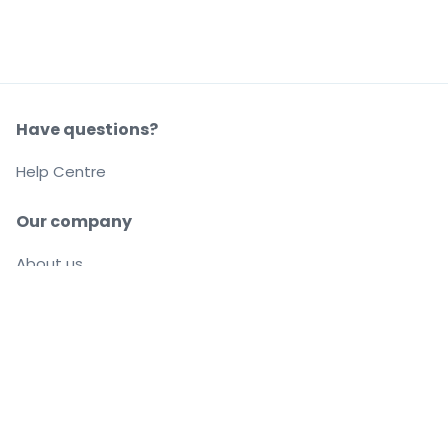
Have questions?
Help Centre
Our company
About us
Careers
Buy and sell with confidence
Customer service all the way to your seat