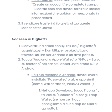
"Create an account" e completa i campi.
– Ricorda solo che dovrai fornire le stesse
informazioni che abbiamo menzionato in
precedenza.
Il venditore trasferirà i biglietti al tuo utente
Manchester United.
Accesso ai biglietti
Riceverai una email con il/i link del/i biglietto/i
acquistato/i – È un URL per ospite, tuttavia
troverai un link per Android e un altro per iOS.
Tocca "Aggiungi a Apple Wallet" o "G Pay - Salva
su telefono" nel caso tu abbia un telefono iOS o
Android.
Se il tuo telefono è Android
, dovrai avere
installato "Passwallet" o altre app simili
(come WalletPasses, Pass2U Wallet...).
Nell'app Download, tocca l'icona ⠇,
fai clic su "Condividi" e scegli l'app
Wallet (se non ce l'hai, ti
consigliamo alcune app da usare
qui sotto).