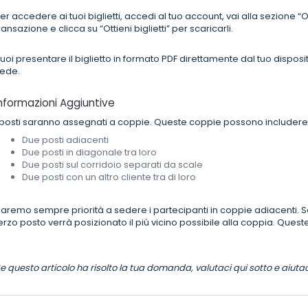
er accedere ai tuoi biglietti, accedi al tuo account, vai alla sezione “O
ransazione e clicca su “Ottieni biglietti” per scaricarli.
uoi presentare il biglietto in formato PDF direttamente dal tuo dispo
ede.
nformazioni Aggiuntive
 posti saranno assegnati a coppie. Queste coppie possono includere
Due posti adiacenti
Due posti in diagonale tra loro
Due posti sul corridoio separati da scale
Due posti con un altro cliente tra di loro
aremo sempre priorità a sedere i partecipanti in coppie adiacenti. Se a
erzo posto verrà posizionato il più vicino possibile alla coppia. Queste
e questo articolo ha risolto la tua domanda, valutaci qui sotto e aiuta