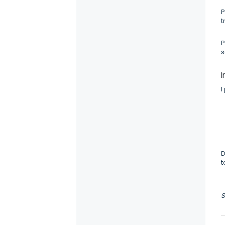
P
t
P
s
I
I
D
t
S