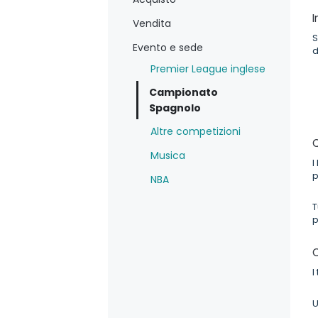
I
Vendita
S
Evento e sede
d
Premier League inglese
Campionato
Spagnolo
Altre competizioni
Q
Musica
I
p
NBA
T
p
C
I
U