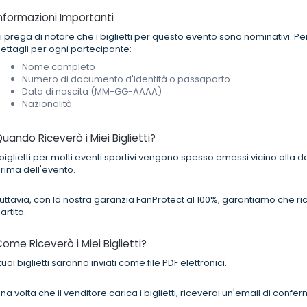
nformazioni Importanti
i prega di notare che i biglietti per questo evento sono nominativi. 
ettagli per ogni partecipante:
Nome completo
Numero di documento d'identità o passaporto
Data di nascita (MM-GG-AAAA)
Nazionalità
uando Riceverò i Miei Biglietti?
 biglietti per molti eventi sportivi vengono spesso emessi vicino alla d
rima dell'evento.
uttavia, con la nostra garanzia FanProtect al 100%, garantiamo che ricev
artita.
ome Riceverò i Miei Biglietti?
 tuoi biglietti saranno inviati come file PDF elettronici.
na volta che il venditore carica i biglietti, riceverai un'email di confer