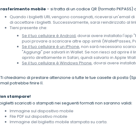
Trasferimento mobile
– si tratta di un codice QR (formato PKPASS) con
Quando i biglietti URL vengono consegnati, riceverai un'email di 
di accettare i biglietti. Successivamente, sarai reindirizzato al li
Tieni presente che:
Se il tuo cellulare è Android
, dovrai avere installata l'app
puoi provare a scaricare altre app simili (WalletPasses, Pa
Se il tuo cellulare è un iPhone
, non sarà necessario scaric
"Aggiungi" per salvarli in Wallet. Se non riesci ad aprire il l
aprirlo direttamente in Safari, quindi salvarlo in Apple Wall
Se il tuo cellulare è Windows Phone
, dovrai avere installa
 Ti chiediamo di prestare attenzione a tutte le tue caselle di posta (
mail potrebbe finire lì.
Non stampare!
 biglietti scaricati o stampati nei seguenti formati non saranno validi:
Immagine sul dispositivo mobile
File PDF sul dispositivo mobile
Immagine del biglietto mobile stampata su carta.