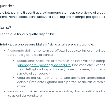
Quando?
 biglietti per molti eventi sportivi vengono stampati solo vicino alla dat
rima. Non preoccuparti! Riceverai i tuoi biglietti in tempo per goderti la
Come?
i sono due tipi di biglietto disponibili:
isici
– possono essere biglietti fisici o una tessera stagionale.
A seconda del momento in cui effettui l'acquisto, invieremo il 
persona il giorno della partita.
Spedizione
: Assicurati di fornire un indirizzo valido e co
puoi leggere i passaggi da seguire
. Una volta che il vend
con i dettagli della spedizione (come il corriere, il nume
stimata di consegna).
Acquisto dell'ultimo momento
: Uno dei nostri rappresent
vicino all'impianto il giorno della partita. Assicurati di for
valido.
Nel caso in cui ricevi le tessere associative, dovrai restituirle al
istruzioni dal venditore.