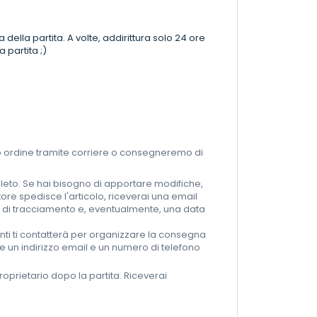
a della partita. A volte, addirittura solo 24 ore
 partita ;)
tuo ordine tramite corriere o consegneremo di
mpleto. Se hai bisogno di apportare modifiche,
itore spedisce l'articolo, riceverai una email
ro di tracciamento e, eventualmente, una data
anti ti contatterà per organizzare la consegna
nire un indirizzo email e un numero di telefono
 proprietario dopo la partita. Riceverai