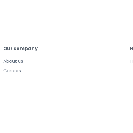
Our company
H
About us
H
Careers
your agreement to our
User Agreement, Privacy Notice and Cookie Notice.
You are
are set by sellers and may be above face value.
User Agreement change notificat