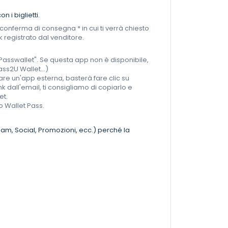
 i biglietti.
conferma di consegna * in cui ti verrà chiesto
nk registrato dal venditore.
 "Passwallet". Se questa app non è disponibile,
ss2U Wallet...)
are un'app esterna, basterà fare clic su
ink dall'email, ti consigliamo di copiarlo e
et.
to Wallet Pass.
Spam, Social, Promozioni, ecc.) perché la