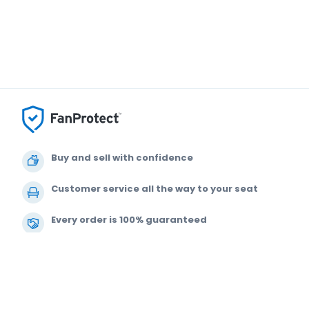
Buy and sell with confidence
Customer service all the way to your seat
Every order is 100% guaranteed
© 2000-2021 StubHub. All Rights Reserved. Use of this website signifies 
buying tickets from a third party. StubHub is not the ticket seller. Prices 