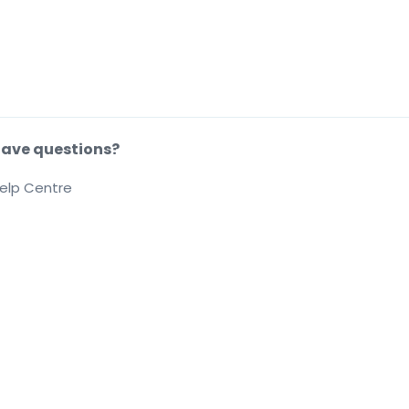
ave questions?
elp Centre
.
.
.
.
ions