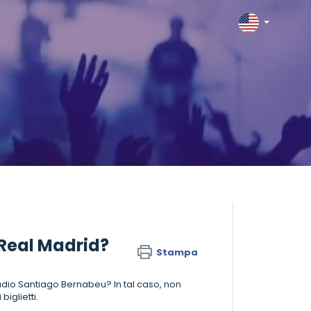
l Real Madrid?
Stampa
Stadio Santiago Bernabeu? In tal caso, non
iglietti.