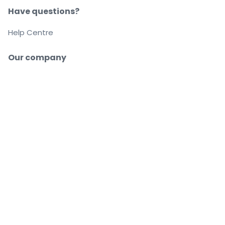
Have questions?
Help Centre
Our company
About us
Careers
Buy and sell with confidence
Customer service all the way to your seat
Every order is 100% guaranteed