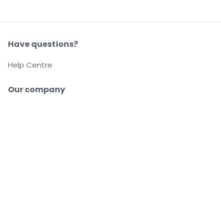
Have questions?
Help Centre
Our company
About us
Careers
Buy and sell with confidence
Customer service all the way to your seat
Every order is 100% guaranteed