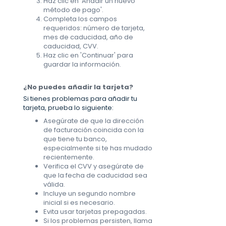
Haz clic en 'Añadir un nuevo
método de pago'.
Completa los campos
requeridos: número de tarjeta,
mes de caducidad, año de
caducidad, CVV.
Haz clic en 'Continuar' para
guardar la información.
¿No puedes añadir la tarjeta?
Si tienes problemas para añadir tu
tarjeta, prueba lo siguiente:
Asegúrate de que la dirección
de facturación coincida con la
que tiene tu banco,
especialmente si te has mudado
recientemente.
Verifica el CVV y asegúrate de
que la fecha de caducidad sea
válida.
Incluye un segundo nombre
inicial si es necesario.
Evita usar tarjetas prepagadas.
Si los problemas persisten, llama