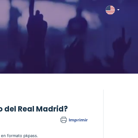
 del Real Madrid?
Imprimir
s en formato pkpass.