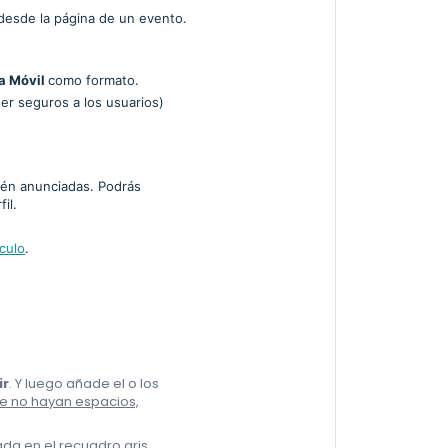
 desde la página de un evento.
a Móvil
como formato.
er seguros a los usuarios)
tén anunciadas. Podrás
fil.
ículo
.
ir
. Y luego añade el o los
e no hayan espacios,
rada en el recuadro gris.