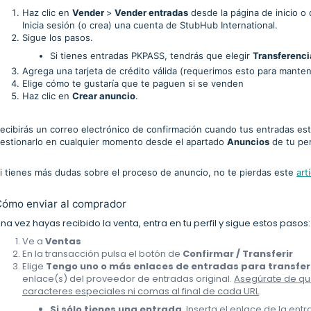
Haz clic en
Vender
>
Vender entradas
desde la página de inicio o
Inicia sesión (o crea) una cuenta de StubHub International.
Sigue los pasos.
Si tienes entradas PKPASS, tendrás que elegir
Transferenci
Agrega una tarjeta de crédito válida (requerimos esto para manten
Elige cómo te gustaría que te paguen si se venden
Haz clic en
Crear anuncio
.
ecibirás un correo electrónico de confirmación cuando tus entradas es
estionarlo en cualquier momento desde el apartado
Anuncios
de tu per
i tienes más dudas sobre el proceso de anuncio, no te pierdas este
art
Cómo enviar al comprador
na vez hayas recibido la venta, entra en tu perfil y sigue estos pasos:
Ve a
Ventas
En la transacción pulsa el botón de
Confirmar / Transferir
Elige
Tengo uno o más enlaces de entradas para transfer
enlace(s) del proveedor de entradas original.
Asegúrate de qu
caracteres especiales ni comas al final de cada URL
.
Si sólo tienes una entrada
. Inserta el enlace de la ent