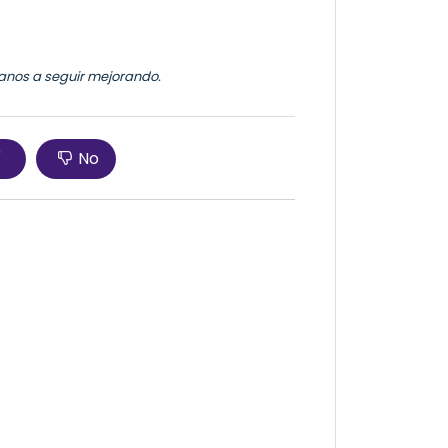
údanos a seguir mejorando.
í
No