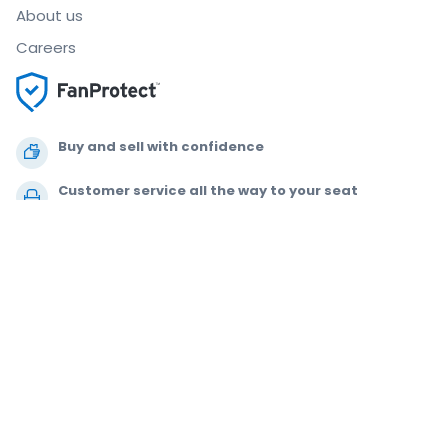
About us
Careers
Buy and sell with confidence
Customer service all the way to your seat
Every order is 100% guaranteed
.
.
.
.
© 2000-2021 StubHub. All Rights Reserved. Use of this website signifies
your agreement to our
User Agreement, Privacy Notice and Cookie Notice.
You are buying tickets from a third party. StubHub is not the ticket seller.