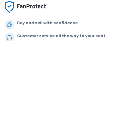
Buy and sell with confidence
Customer service all the way to your seat
Every order is 100% guaranteed
.
.
.
.
© 2000-2021 StubHub. All Rights Reserved. Use of this website signifies
your agreement to our
User Agreement, Privacy Notice and Cookie Notice.
You are buying tickets from a third party. StubHub is not the ticket seller.
Prices are set by sellers and may be above face value.
User Agreement
change notifications