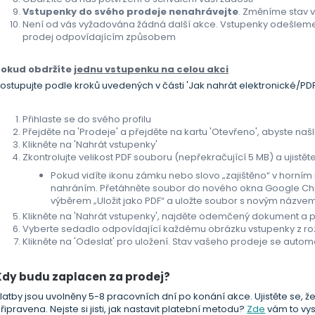
Vstupenky do svého prodeje nenahrávejte
. Změníme stav 
Není od vás vyžadována žádná další akce. Vstupenky odešlem
prodej odpovídajícím způsobem
Pokud obdržíte
jednu vstupenku na celou akci
ostupujte podle kroků uvedených v části 'Jak nahrát elektronické/PD
Přihlaste se do svého profilu
Přejděte na 'Prodeje' a přejděte na kartu 'Otevřeno', abyste našl
Klikněte na 'Nahrát vstupenky'
Zkontrolujte velikost PDF souboru (nepřekračující 5 MB) a ujist
Pokud vidíte ikonu zámku nebo slovo „zajištěno“ v horn
nahráním. Přetáhněte soubor do nového okna Google Chr
výběrem „Uložit jako PDF“ a uložte soubor s novým názve
Klikněte na 'Nahrát vstupenky', najděte odemčený dokument a 
Vyberte sedadlo odpovídající každému obrázku vstupenky z r
Klikněte na 'Odeslat' pro uložení. Stav vašeho prodeje se auto
Kdy budu zaplacen za prodej?
latby jsou uvolněny 5-8 pracovních dní po konání akce. Ujistěte se, 
řipravena. Nejste si jisti, jak nastavit platební metodu?
Zde
vám to vys