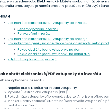
stupenky uvedeny jako
Elektronické
. Můžete soubor nahrát během v
oporučujeme, abyste je nahráli předem, protože to může zvýšit šanci
OBSAH
Jak nahrát elektronické/PDF vstupenky do inzerátu
Během vytváření inzerátu
Po vytvoření inzerátu
Jak nahrát elektronické/PDF vstupenky do prodeje
Jak nahrát vstupenky na více denní akce do inzerátu nebo pro
Pokud obdržíte jednu vstupenku na den
Pokud obdržíte jednu vstupenku na celou akci
Kdy budu zaplacen za prodej?
Jak nahrát elektronické/PDF vstupenky do inzerátu
ěhem vytváření inzerátu
Najděte akci a klikněte na 'Prodat vstupenky'
Vyberte 'Elektronické vstupenky (PDF)'
Pokud máte vstupenky připravené, vyberte 'Ano, jsem připraven
V sekci 'Detaily sedadla' klikněte na 'Nahrát vaše vstupenky' a 
mobilního zařízení