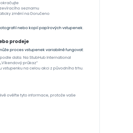
pokračujte
ozevíracího seznamu
maticky změní na Doručeno
otografií nebo kopií papírových vstupenek.
nebo prodeje
) může proces vstupenek variabilně fungovat:
 podle data. Na StubHub International
 „Víkendový průkaz“
 vstupenku na celou akci z původního trhu.
livě ověřte tyto informace, protože vaše