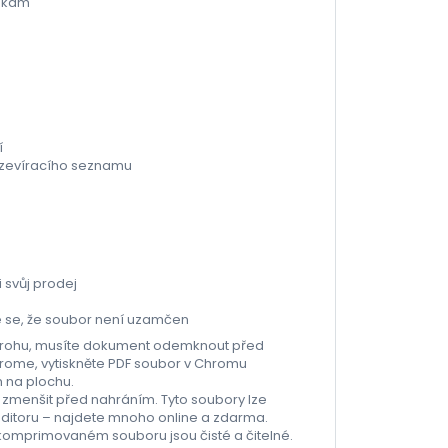
enkám
í
ozevíracího seznamu
i svůj prodej
ěte se, že soubor není uzamčen
ím rohu, musíte dokument odemknout před
ome, vytiskněte PDF soubor v Chromu
m na plochu.
 zmenšit před nahráním. Tyto soubory lze
editoru – najdete mnoho online a zdarma.
ě komprimovaném souboru jsou čisté a čitelné.