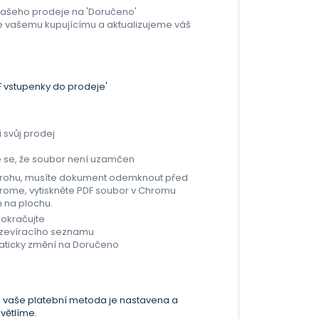
vašeho prodeje na 'Doručeno'
e vašemu kupujícímu a aktualizujeme váš
F vstupenky do prodeje'
i svůj prodej
ěte se, že soubor není uzamčen
ím rohu, musíte dokument odemknout před
ome, vytiskněte PDF soubor v Chromu
m na plochu.
pokračujte
ozevíracího seznamu
maticky změní na Doručeno
že vaše platební metoda je nastavena a
větlíme.