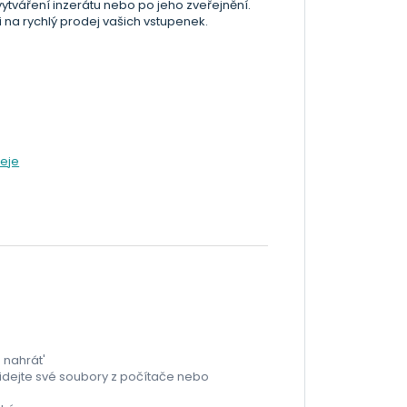
ytváření inzerátu nebo po jeho zveřejnění.
 na rychlý prodej vašich vstupenek.
deje
 nahrát'
přidejte své soubory z počítače nebo