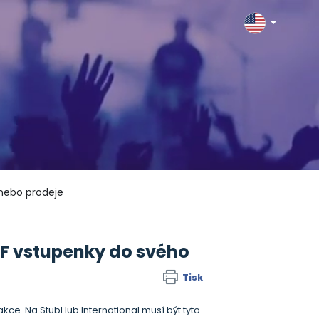
 nebo prodeje
DF vstupenky do svého
Tisk
ce. Na StubHub International musí být tyto