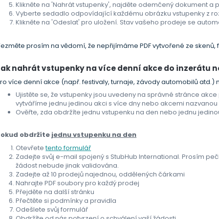
Klikněte na 'Nahrát vstupenky', najděte odemčený dokument a 
Vyberte sedadlo odpovídající každému obrázku vstupenky z r
Klikněte na 'Odeslat' pro uložení. Stav vašeho prodeje se auto
ezměte prosím na vědomí, že nepřijímáme PDF vytvořené ze skenů, f
Jak nahrát vstupenky na více denní akce do inzerátu 
ro více denní akce (např. festivaly, turnaje, závody automobilů atd.
Ujistěte se, že vstupenky jsou uvedeny na správné stránce akce
vytváříme jednu jedinou akci s více dny nebo akcemi nazvanou
Ověřte, zda obdržíte jednu vstupenku na den nebo jednu jedinou
Pokud obdržíte
jednu vstupenku na den
Otevřete
tento formulář
Zadejte svůj e-mail spojený s StubHub International. Prosím peč
žádost nebude jinak validována.
Zadejte až 10 prodejů najednou, oddělených čárkami
Nahrajte PDF soubory pro každý prodej
Přejděte na další stránku
Přečtěte si podmínky a pravidla
Odešlete svůj formulář
Obdržíte od nás potvrzení o schválení vaší žádosti