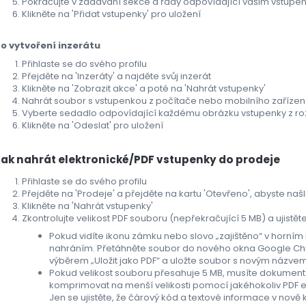
Pokračujte v zadávání sekce a řady odpovídající vašim vstup
Klikněte na 'Přidat vstupenky' pro uložení
o vytvoření inzerátu
Přihlaste se do svého profilu
Přejděte na 'Inzeráty' a najděte svůj inzerát
Klikněte na 'Zobrazit akce' a poté na 'Nahrát vstupenky'
Nahrát soubor s vstupenkou z počítače nebo mobilního zařízen
Vyberte sedadlo odpovídající každému obrázku vstupenky z r
Klikněte na 'Odeslat' pro uložení
Jak nahrát elektronické/PDF vstupenky do prodeje
Přihlaste se do svého profilu
Přejděte na 'Prodeje' a přejděte na kartu 'Otevřeno', abyste našl
Klikněte na 'Nahrát vstupenky'
Zkontrolujte velikost PDF souboru (nepřekračující 5 MB) a ujist
Pokud vidíte ikonu zámku nebo slovo „zajištěno“ v horn
nahráním. Přetáhněte soubor do nového okna Google Chr
výběrem „Uložit jako PDF“ a uložte soubor s novým názve
Pokud velikost souboru přesahuje 5 MB, musíte dokument
komprimovat na menší velikosti pomocí jakéhokoliv PDF 
Jen se ujistěte, že čárový kód a textové informace v nov