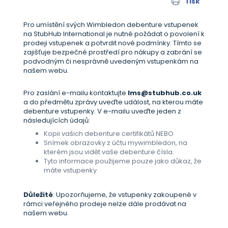
Tisk
Pro umístění svých Wimbledon debenture vstupenek
na StubHub International je nutné požádat o povolení k
prodeji vstupenek a potvrdit nové podmínky. Tímto se
zajišťuje bezpečné prostředí pro nákupy a zabrání se
podvodným či nesprávně uvedeným vstupenkám na
našem webu.
Pro zaslání e-mailu kontaktujte
lms@stubhub.co.uk
a do předmětu zprávy uveďte událost, na kterou máte
debenture vstupenky. V e-mailu uveďte jeden z
následujících údajů:
Kopii vašich debenture certifikátů NEBO
Snímek obrazovky z účtu mywimbledon, na
kterém jsou vidět vaše debenture čísla.
Tyto informace použijeme pouze jako důkaz, že
máte vstupenky.
Důležité
: Upozorňujeme, že vstupenky zakoupené v
rámci veřejného prodeje nelze dále prodávat na
našem webu.