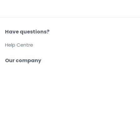
Have questions?
Help Centre
Our company
About us
Careers
Buy and sell with confidence
Customer service all the way to your seat