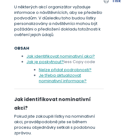
Tisk
U některých akcí organizátor vyžaduje
informace o návštěvnících, aby se předešlo
podvodům. V důsledku toho budou lístky
personalizovány a návštěvníci mohou být
požádáni o předložení dokladu totožnosti k
ověření jejich údajů.
OBSAH
Jak identifikovat nominativní akci?
Jak je poskytnout?
less Copy code
Nelze přidat podrobnosti?
Je třeba aktualizovat
nominativní informace?
Jak identifikovat nominativní
akci?
Pokud jste zakoupili lístky na nominativní
akci, pravděpodobně jste se během
procesu objednávky setkali s podobnou
zprávou.