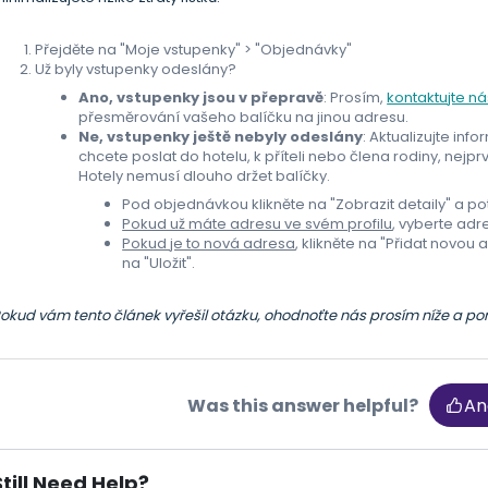
Přejděte na "Moje vstupenky" > "Objednávky"
Už byly vstupenky odeslány?
Ano, vstupenky jsou v přepravě
: Prosím,
kontaktujte ná
přesměrování vašeho balíčku na jinou adresu.
Ne, vstupenky ještě nebyly odeslány
: Aktualizujte in
chcete poslat do hotelu, k příteli nebo člena rodiny, nejpr
Hotely nemusí dlouho držet balíčky.
Pod objednávkou klikněte na "Zobrazit detaily" a p
Pokud už máte adresu ve svém profilu
, vyberte adre
Pokud je to nová adresa
, klikněte na "Přidat novou
na "Uložit".
okud vám tento článek vyřešil otázku, ohodnoťte nás prosím níže a p
Was this answer helpful?
An
Still Need Help?