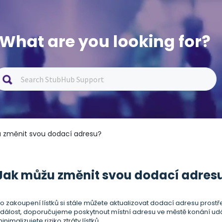
What are you looking for?
u změnit svou dodací adresu?
Jak můžu změnit svou dodací adres
o zakoupení lístků si stále můžete aktualizovat dodací adresu prost
dálost, doporučujeme poskytnout místní adresu ve městě konání událo
inimalizujete riziko ztráty lístků.