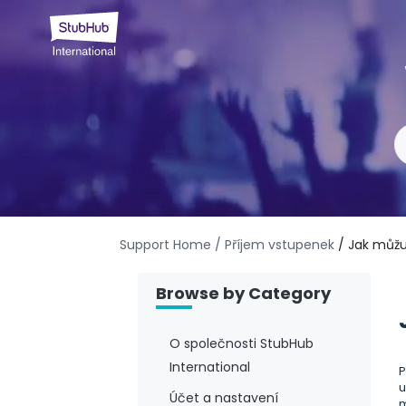
Support Home
/ Příjem vstupenek
/ Jak můž
Browse by Category
O společnosti StubHub
International
P
u
Účet a nastavení
m