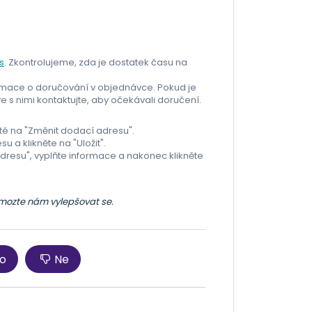
s
. Zkontrolujeme, zda je dostatek času na
formace o doručování v objednávce. Pokud je
ve s nimi kontaktujte, aby očekávali doručení.
oté na "Změnit dodací adresu".
su a klikněte na "Uložit".
 adresu", vyplňte informace a nakonec klikněte
omozte nám vylepšovat se.
o
Ne